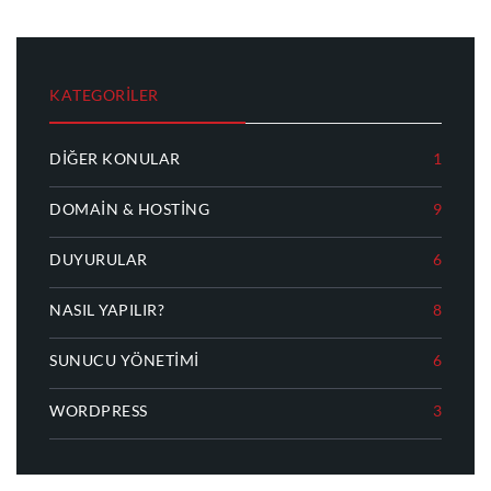
KATEGORILER
DIĞER KONULAR
1
DOMAIN & HOSTING
9
DUYURULAR
6
NASIL YAPILIR?
8
SUNUCU YÖNETIMI
6
WORDPRESS
3