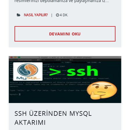
resimlerinizi depolamanıza ve paylaşmanıza iz...
NASIL YAPILIR?
|
4 DK.
DEVAMINI OKU
SSH ÜZERINDEN MYSQL
AKTARIMI