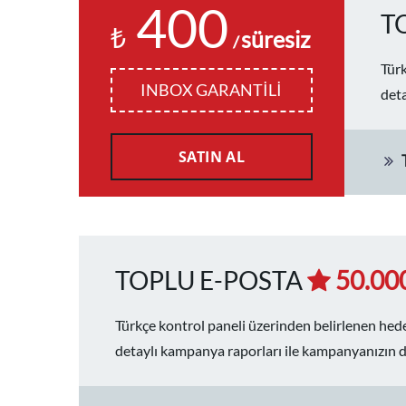
400
T
₺
süresiz
/
Türk
INBOX GARANTİLİ
deta
SATIN AL
TOPLU E-POSTA
50.00
Türkçe kontrol paneli üzerinden belirlenen hede
detaylı kampanya raporları ile kampanyanızın d