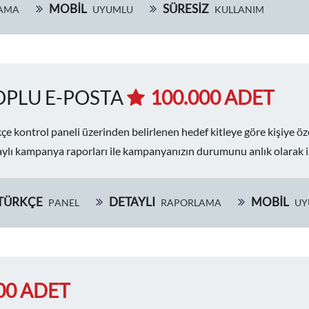
MOBİL
SÜRESIZ
AMA
UYUMLU
KULLANIM
OPLU E-POSTA
100.000 ADET
çe kontrol paneli üzerinden belirlenen hedef kitleye göre kişiye ö
ylı kampanya raporları ile kampanyanızın durumunu anlık olarak i
TÜRKÇE
DETAYLI
MOBİL
PANEL
RAPORLAMA
UY
00 ADET