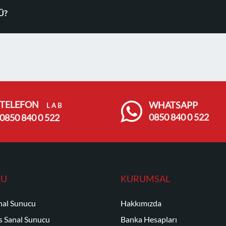
Ü?
TELEFON
WHATSAPP
L A B
0850 840 0 522
0850 840 0 522
CU
KURUMSAL
nal Sunucu
Hakkımızda
 Sanal Sunucu
Banka Hesapları