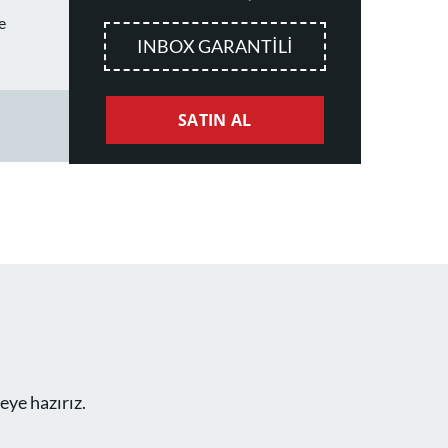
e
INBOX GARANTİLİ
SATIN AL
eye hazırız.