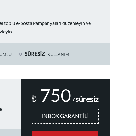
zel toplu e-posta kampanyaları düzenleyin ve
zleyin.
SÜRESIZ
UMLU
KULLANIM
750
₺
süresiz
/
e
INBOX GARANTİLİ