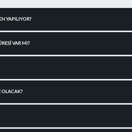
N YAPILIYOR?
RESİ VAR MI?
E OLACAK?