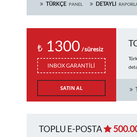
TÜRKÇE
DETAYLI
PANEL
RAPORL
1300
T
₺
süresiz
/
Türk
INBOX GARANTİLİ
deta
SATIN AL
TOPLU E-POSTA
500.0