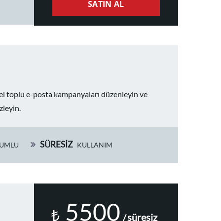
SATIN AL
zel toplu e-posta kampanyaları düzenleyin ve
zleyin.
SÜRESIZ
UMLU
KULLANIM
5500
₺
süresiz
/