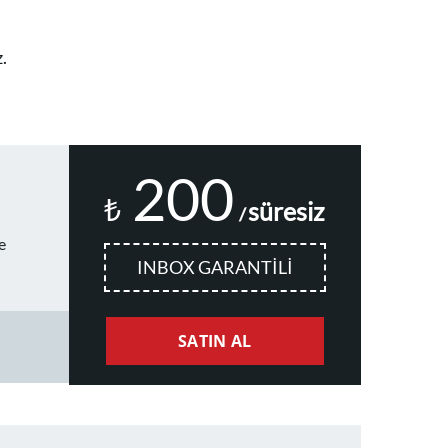
.
200
₺
süresiz
/
e
INBOX GARANTİLİ
SATIN AL