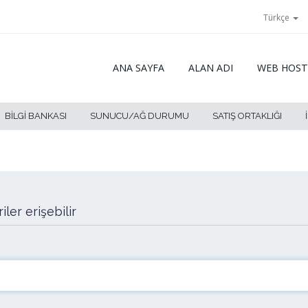
Türkçe
ANA SAYFA
ALAN ADI
WEB HOST
BILGI BANKASI
SUNUCU/AĞ DURUMU
SATIŞ ORTAKLIĞI
ler erişebilir