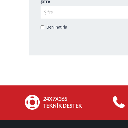
Şifre
Beni hatırla
24X7X365
TEKNİK DESTEK