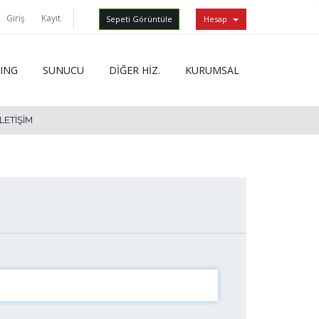
Giriş
Kayıt
Sepeti Görüntüle
Hesap
ING
SUNUCU
DİĞER HİZ.
KURUMSAL
İLETIŞIM