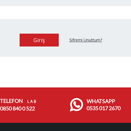
Şifremi Unuttum?
TELEFON
WHATSAPP
L A B
0535 017 2670
0850 840 0 522