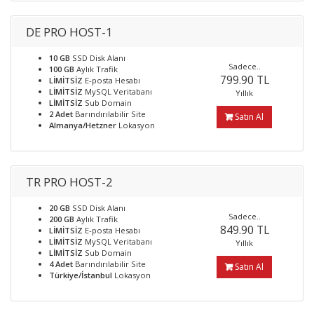
DE PRO HOST-1
10 GB
SSD Disk Alanı
Sadece..
100 GB
Aylık Trafik
799.90 TL
LİMİTSİZ
E-posta Hesabı
LİMİTSİZ
MySQL Veritabanı
Yıllık
LİMİTSİZ
Sub Domain
2 Adet
Barındırılabilir Site
Satın Al
Almanya/Hetzner
Lokasyon
TR PRO HOST-2
20 GB
SSD Disk Alanı
Sadece..
200 GB
Aylık Trafik
849.90 TL
LİMİTSİZ
E-posta Hesabı
LİMİTSİZ
MySQL Veritabanı
Yıllık
LİMİTSİZ
Sub Domain
4 Adet
Barındırılabilir Site
Satın Al
Türkiye/İstanbul
Lokasyon