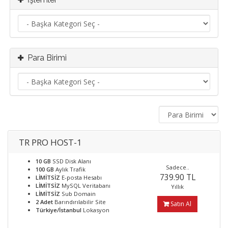
Para Birimi
TR PRO HOST-1
10 GB
SSD Disk Alanı
Sadece..
100 GB
Aylık Trafik
739.90 TL
LİMİTSİZ
E-posta Hesabı
LİMİTSİZ
MySQL Veritabanı
Yıllık
LİMİTSİZ
Sub Domain
2 Adet
Barındırılabilir Site
Satın Al
Türkiye/İstanbul
Lokasyon