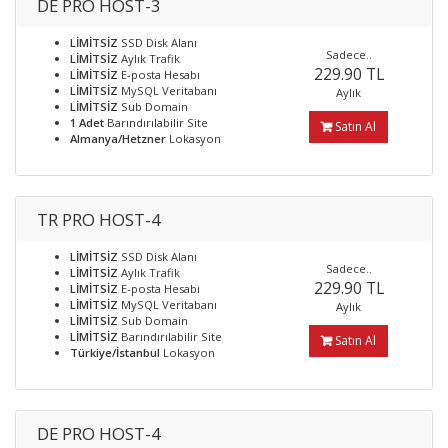
DE PRO HOST-3
LİMİTSİZ
SSD Disk Alanı
Sadece..
LİMİTSİZ
Aylık Trafik
229.90 TL
LİMİTSİZ
E-posta Hesabı
LİMİTSİZ
MySQL Veritabanı
Aylık
LİMİTSİZ
Sub Domain
1 Adet
Barındırılabilir Site
Satın Al
Almanya/Hetzner
Lokasyon
TR PRO HOST-4
LİMİTSİZ
SSD Disk Alanı
Sadece..
LİMİTSİZ
Aylık Trafik
229.90 TL
LİMİTSİZ
E-posta Hesabı
LİMİTSİZ
MySQL Veritabanı
Aylık
LİMİTSİZ
Sub Domain
LİMİTSİZ
Barındırılabilir Site
Satın Al
Türkiye/İstanbul
Lokasyon
DE PRO HOST-4