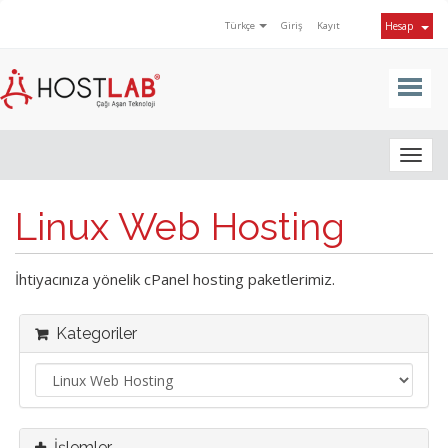
Türkçe
Giriş
Kayıt
Hesap
Togg
navig
Linux Web Hosting
İhtiyacınıza yönelik cPanel hosting paketlerimiz.
Kategoriler
İşlemler