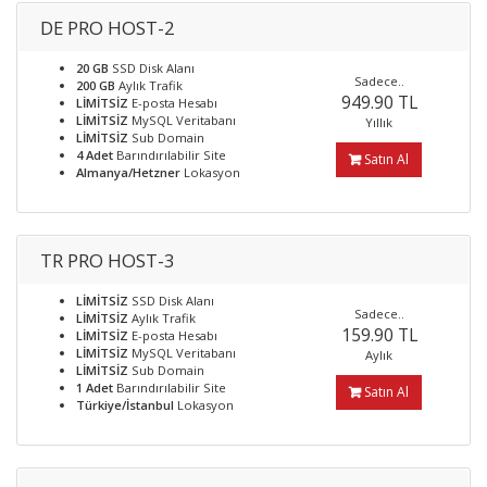
DE PRO HOST-2
20 GB
SSD Disk Alanı
Sadece..
200 GB
Aylık Trafik
949.90 TL
LİMİTSİZ
E-posta Hesabı
LİMİTSİZ
MySQL Veritabanı
Yıllık
LİMİTSİZ
Sub Domain
4 Adet
Barındırılabilir Site
Satın Al
Almanya/Hetzner
Lokasyon
TR PRO HOST-3
LİMİTSİZ
SSD Disk Alanı
Sadece..
LİMİTSİZ
Aylık Trafik
159.90 TL
LİMİTSİZ
E-posta Hesabı
LİMİTSİZ
MySQL Veritabanı
Aylık
LİMİTSİZ
Sub Domain
1 Adet
Barındırılabilir Site
Satın Al
Türkiye/İstanbul
Lokasyon