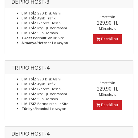
DE PRO HOST-3
LİMİTSİZ
SSD Disk Alanı
Start från
LİMİTSİZ
Aylık Trafik
229.90 TL
LİMİTSİZ
E-posta Hesabı
LİMİTSİZ
MySQL Veritabanı
Månadsvis
LİMİTSİZ
Sub Domain
1 Adet
Barındırılabilir Site
Beställ nu
Almanya/Hetzner
Lokasyon
TR PRO HOST-4
LİMİTSİZ
SSD Disk Alanı
Start från
LİMİTSİZ
Aylık Trafik
229.90 TL
LİMİTSİZ
E-posta Hesabı
LİMİTSİZ
MySQL Veritabanı
Månadsvis
LİMİTSİZ
Sub Domain
LİMİTSİZ
Barındırılabilir Site
Beställ nu
Türkiye/İstanbul
Lokasyon
DE PRO HOST-4