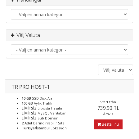
Välj Valuta
TR PRO HOST-1
10 GB
SSD Disk Alanı
Start från
100 GB
Aylık Trafik
739.90 TL
LİMİTSİZ
E-posta Hesabı
LİMİTSİZ
MySQL Veritabanı
Årsvis
LİMİTSİZ
Sub Domain
2 Adet
Barındırılabilir Site
Beställ nu
Türkiye/İstanbul
Lokasyon