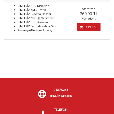
LİMİTSİZ
SSD Disk Alanı
Start från
LİMİTSİZ
Aylık Trafik
269.90 TL
LİMİTSİZ
E-posta Hesabı
LİMİTSİZ
MySQL Veritabanı
Månadsvis
LİMİTSİZ
Sub Domain
LİMİTSİZ
Barındırılabilir Site
Beställ nu
Almanya/Hetzner
Lokasyon
24X7X365
TEKNİK DESTEK
TELEFON