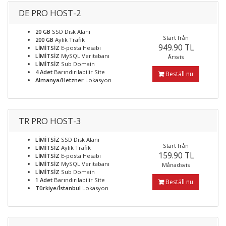
DE PRO HOST-2
20 GB
SSD Disk Alanı
Start från
200 GB
Aylık Trafik
949.90 TL
LİMİTSİZ
E-posta Hesabı
LİMİTSİZ
MySQL Veritabanı
Årsvis
LİMİTSİZ
Sub Domain
4 Adet
Barındırılabilir Site
Beställ nu
Almanya/Hetzner
Lokasyon
TR PRO HOST-3
LİMİTSİZ
SSD Disk Alanı
Start från
LİMİTSİZ
Aylık Trafik
159.90 TL
LİMİTSİZ
E-posta Hesabı
LİMİTSİZ
MySQL Veritabanı
Månadsvis
LİMİTSİZ
Sub Domain
1 Adet
Barındırılabilir Site
Beställ nu
Türkiye/İstanbul
Lokasyon