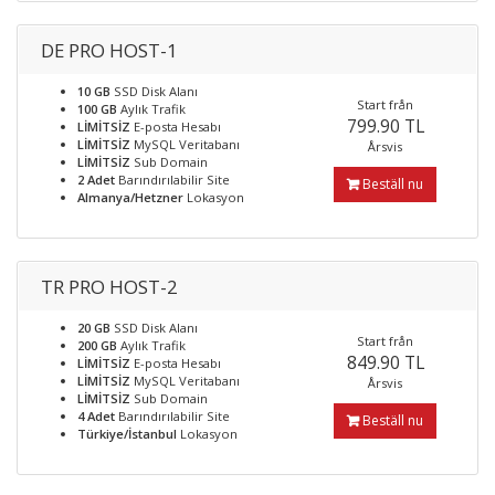
DE PRO HOST-1
10 GB
SSD Disk Alanı
Start från
100 GB
Aylık Trafik
799.90 TL
LİMİTSİZ
E-posta Hesabı
LİMİTSİZ
MySQL Veritabanı
Årsvis
LİMİTSİZ
Sub Domain
2 Adet
Barındırılabilir Site
Beställ nu
Almanya/Hetzner
Lokasyon
TR PRO HOST-2
20 GB
SSD Disk Alanı
Start från
200 GB
Aylık Trafik
849.90 TL
LİMİTSİZ
E-posta Hesabı
LİMİTSİZ
MySQL Veritabanı
Årsvis
LİMİTSİZ
Sub Domain
4 Adet
Barındırılabilir Site
Beställ nu
Türkiye/İstanbul
Lokasyon