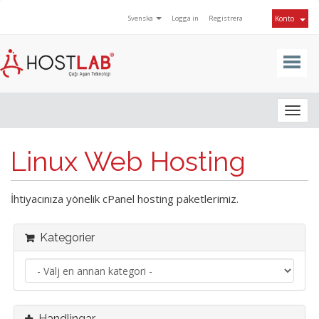
Svenska
Logga in
Registrera
Konto
Togg
navig
Linux Web Hosting
İhtiyacınıza yönelik cPanel hosting paketlerimiz.
Kategorier
Handlingar