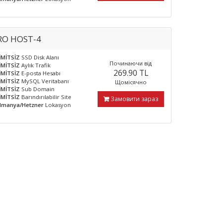
RO HOST-4
İMİTSİZ
SSD Disk Alanı
Починаючи від
İMİTSİZ
Aylık Trafik
269.90 TL
İMİTSİZ
E-posta Hesabı
İMİTSİZ
MySQL Veritabanı
Щомісячно
İMİTSİZ
Sub Domain
İMİTSİZ
Barındırılabilir Site
Замовити зараз
lmanya/Hetzner
Lokasyon