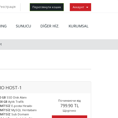
Реєстрація
Переглянути кошик
Аккаунт
ING
SUNUCU
DİĞER HİZ.
KURUMSAL
И
RO HOST-1
0 GB
SSD Disk Alanı
Починаючи від
00 GB
Aylık Trafik
799.90 TL
İMİTSİZ
E-posta Hesabı
İMİTSİZ
MySQL Veritabanı
Щорічно
İMİTSİZ
Sub Domain