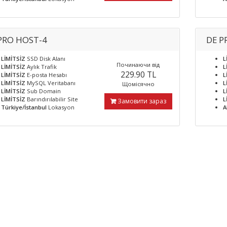
PRO HOST-4
DE P
LİMİTSİZ
SSD Disk Alanı
L
Починаючи від
LİMİTSİZ
Aylık Trafik
L
229.90 TL
LİMİTSİZ
E-posta Hesabı
L
LİMİTSİZ
MySQL Veritabanı
L
Щомісячно
LİMİTSİZ
Sub Domain
L
LİMİTSİZ
Barındırılabilir Site
L
Замовити зараз
Türkiye/İstanbul
Lokasyon
A