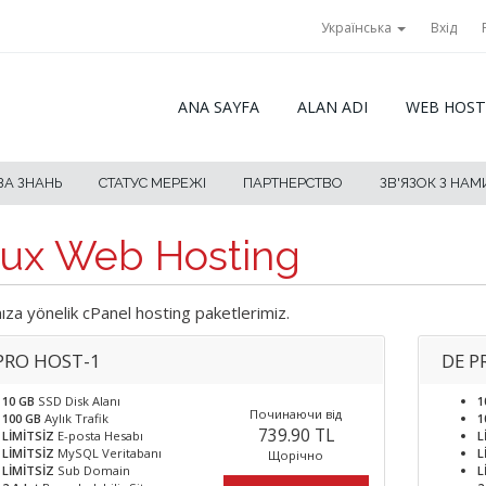
Українська
Вхід
ANA SAYFA
ALAN ADI
WEB HOST
ЗА ЗНАНЬ
СТАТУС МЕРЕЖІ
ПАРТНЕРСТВО
ЗВ'ЯЗОК З НАМ
nux Web Hosting
nıza yönelik cPanel hosting paketlerimiz.
PRO HOST-1
DE P
10 GB
SSD Disk Alanı
1
Починаючи від
100 GB
Aylık Trafik
1
739.90 TL
LİMİTSİZ
E-posta Hesabı
L
LİMİTSİZ
MySQL Veritabanı
L
Щорічно
LİMİTSİZ
Sub Domain
L