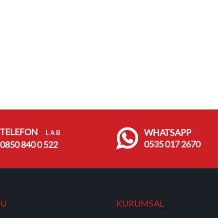
TELEFON
WHATSAPP
L A B
0535 017 2670
0850 840 0 522
CU
KURUMSAL