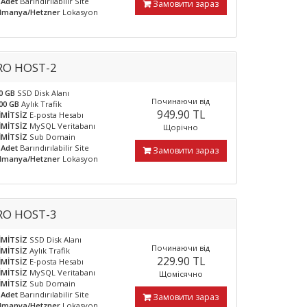
 Adet
Barındırılabilir Site
Замовити зараз
lmanya/Hetzner
Lokasyon
RO HOST-2
0 GB
SSD Disk Alanı
Починаючи від
00 GB
Aylık Trafik
949.90 TL
İMİTSİZ
E-posta Hesabı
İMİTSİZ
MySQL Veritabanı
Щорічно
İMİTSİZ
Sub Domain
 Adet
Barındırılabilir Site
Замовити зараз
lmanya/Hetzner
Lokasyon
RO HOST-3
İMİTSİZ
SSD Disk Alanı
Починаючи від
İMİTSİZ
Aylık Trafik
229.90 TL
İMİTSİZ
E-posta Hesabı
İMİTSİZ
MySQL Veritabanı
Щомісячно
İMİTSİZ
Sub Domain
 Adet
Barındırılabilir Site
Замовити зараз
lmanya/Hetzner
Lokasyon