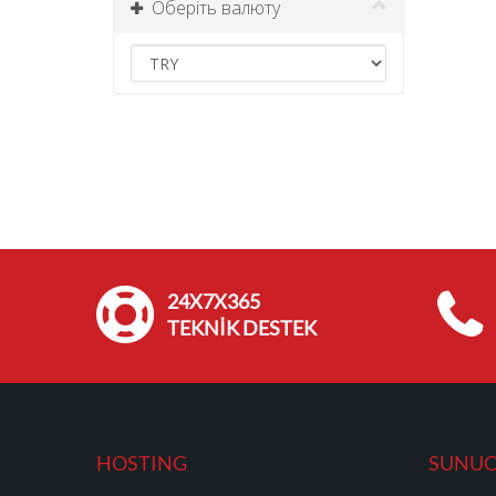
Оберіть валюту
24X7X365
TEKNİK DESTEK
HOSTING
SUNU