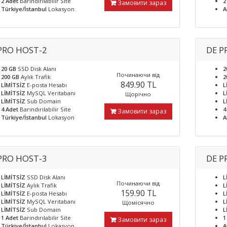
2 Adet
Barındırılabilir Site
2
Замовити зараз
Türkiye/İstanbul
Lokasyon
A
PRO HOST-2
DE P
20 GB
SSD Disk Alanı
2
Починаючи від
200 GB
Aylık Trafik
2
849.90 TL
LİMİTSİZ
E-posta Hesabı
L
LİMİTSİZ
MySQL Veritabanı
L
Щорічно
LİMİTSİZ
Sub Domain
L
4 Adet
Barındırılabilir Site
4
Замовити зараз
Türkiye/İstanbul
Lokasyon
A
PRO HOST-3
DE P
LİMİTSİZ
SSD Disk Alanı
L
Починаючи від
LİMİTSİZ
Aylık Trafik
L
159.90 TL
LİMİTSİZ
E-posta Hesabı
L
LİMİTSİZ
MySQL Veritabanı
L
Щомісячно
LİMİTSİZ
Sub Domain
L
1 Adet
Barındırılabilir Site
1
Замовити зараз
Türkiye/İstanbul
Lokasyon
A