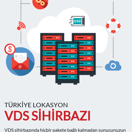
TÜRKIYE LOKASYON
VDS SIHIRBAZI
VDS sihirbazında hiçbir pakete bağlı kalmadan sunucunuzun