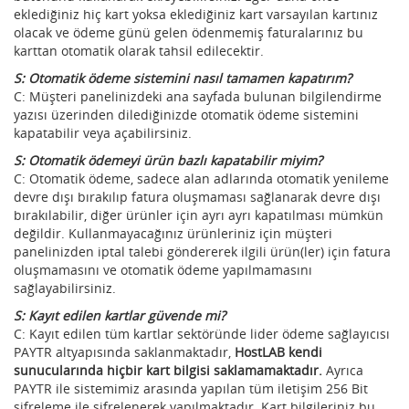
eklediğiniz hiç kart yoksa eklediğiniz kart varsayılan kartınız
olacak ve ödeme günü gelen ödenmemiş faturalarınız bu
karttan otomatik olarak tahsil edilecektir.
S: Otomatik ödeme sistemini nasıl tamamen kapatırım?
C: Müşteri panelinizdeki ana sayfada bulunan bilgilendirme
yazısı üzerinden dilediğinizde otomatik ödeme sistemini
kapatabilir veya açabilirsiniz.
S: Otomatik ödemeyi ürün bazlı kapatabilir miyim?
C: Otomatik ödeme, sadece alan adlarında otomatik yenileme
devre dışı bırakılıp fatura oluşmaması sağlanarak devre dışı
bırakılabilir, diğer ürünler için ayrı ayrı kapatılması mümkün
değildir. Kullanmayacağınız ürünleriniz için müşteri
panelinizden iptal talebi göndererek ilgili ürün(ler) için fatura
oluşmamasını ve otomatik ödeme yapılmamasını
sağlayabilirsiniz.
S: Kayıt edilen kartlar güvende mi?
C: Kayıt edilen tüm kartlar sektöründe lider ödeme sağlayıcısı
PAYTR altyapısında saklanmaktadır,
HostLAB kendi
sunucularında hiçbir kart bilgisi saklamamaktadır.
Ayrıca
PAYTR ile sistemimiz arasında yapılan tüm iletişim 256 Bit
şifreleme ile şifrelenerek yapılmaktadır. Kart bilgileriniz bu