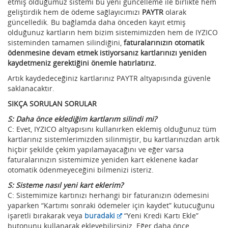
etmiş olduğumuz sistemi bu yeni güncelleme ile birlikte hem
geliştirdik hem de ödeme sağlayıcımızı
PAYTR
olarak
güncelledik. Bu bağlamda daha önceden kayıt etmiş
olduğunuz kartların hem bizim sistemimizden hem de IYZICO
sisteminden tamamen silindiğini,
faturalarınızın otomatik
ödenmesine devam etmek istiyorsanız kartlarınızı yeniden
kaydetmeniz gerektiğini önemle hatırlatırız.
Artık kaydedeceğiniz kartlarınız PAYTR altyapısında güvenle
saklanacaktır.
SIKÇA SORULAN SORULAR
S: Daha önce eklediğim kartlarım silindi mi?
C: Evet, IYZICO altyapısını kullanırken eklemiş olduğunuz tüm
kartlarınız sistemlerimizden silinmiştir, bu kartlarınızdan artık
hiçbir şekilde çekim yapılamayacağını ve eğer varsa
faturalarınızın sistemimize yeniden kart eklenene kadar
otomatik ödenmeyeceğini bilmenizi isteriz.
S: Sisteme nasıl yeni kart eklerim?
C: Sistemimize kartınızı herhangi bir faturanızın ödemesini
yaparken “Kartımı sonraki ödemeler için kaydet” kutucuğunu
işaretli bırakarak veya
buradaki
“Yeni Kredi Kartı Ekle”
butonunu kullanarak ekleyebilirsiniz. Eğer daha önce