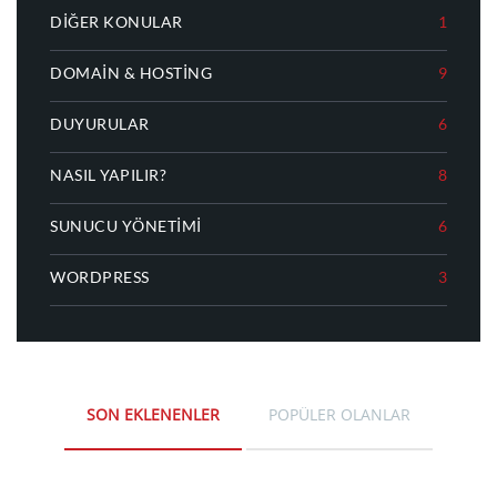
DIĞER KONULAR
1
DOMAIN & HOSTING
9
DUYURULAR
6
NASIL YAPILIR?
8
SUNUCU YÖNETIMI
6
WORDPRESS
3
SON EKLENENLER
POPÜLER OLANLAR