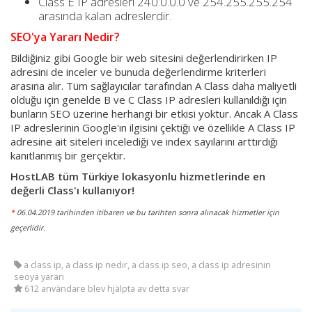
Class E IP adresleri 240.0.0.0 ve 254.255.255.254
arasında kalan adreslerdir.
SEO'ya Yararı Nedir?
Bildiğiniz gibi Google bir web sitesini değerlendirirken IP
adresini de inceler ve bunuda değerlendirme kriterleri
arasına alır. Tüm sağlayıcılar tarafından A Class daha maliyetli
olduğu için genelde B ve C Class IP adresleri kullanıldığı için
bunların SEO üzerine herhangi bir etkisi yoktur. Ancak A Class
IP adreslerinin Google'ın ilgisini çektiği ve özellikle A Class IP
adresine ait siteleri incelediği ve index sayılarını arttırdığı
kanıtlanmış bir gerçektir.
HostLAB tüm Türkiye lokasyonlu hizmetlerinde en
değerli Class'ı kullanıyor!
*
06.04.2019 tarihinden itibaren ve bu tarihten sonra alınacak hizmetler için
geçerlidir.
a class ip, a class ip nedir, a class ip seo, a class ip adresinin
seoya yararı
612 användare blev hjälpta av detta svar