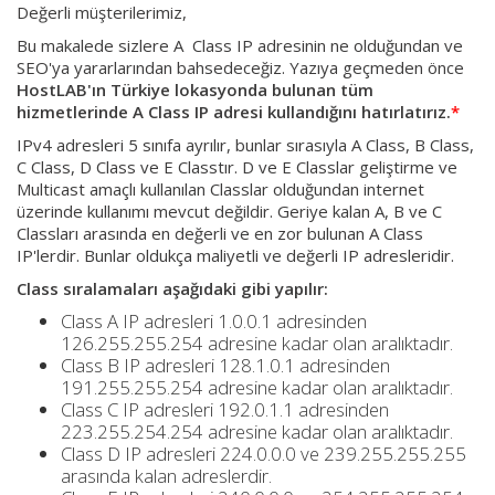
Değerli müşterilerimiz,
Bu makalede sizlere A Class IP adresinin ne olduğundan ve
SEO'ya yararlarından bahsedeceğiz. Yazıya geçmeden önce
HostLAB'ın Türkiye lokasyonda bulunan tüm
hizmetlerinde A Class IP adresi kullandığını hatırlatırız.
*
IPv4 adresleri 5 sınıfa ayrılır, bunlar sırasıyla A Class, B Class,
C Class, D Class ve E Classtır. D ve E Classlar geliştirme ve
Multicast amaçlı kullanılan Classlar olduğundan internet
üzerinde kullanımı mevcut değildir. Geriye kalan A, B ve C
Classları arasında en değerli ve en zor bulunan A Class
IP'lerdir. Bunlar oldukça maliyetli ve değerli IP adresleridir.
Class sıralamaları aşağıdaki gibi yapılır:
Class A IP adresleri 1.0.0.1 adresinden
126.255.255.254 adresine kadar olan aralıktadır.
Class B IP adresleri 128.1.0.1 adresinden
191.255.255.254 adresine kadar olan aralıktadır.
Class C IP adresleri 192.0.1.1 adresinden
223.255.254.254 adresine kadar olan aralıktadır.
Class D IP adresleri 224.0.0.0 ve 239.255.255.255
arasında kalan adreslerdir.