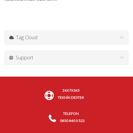
Tag Cloud
Support
24X7X365
TEKNİK DESTEK
TELEFON
0850 840 0 522