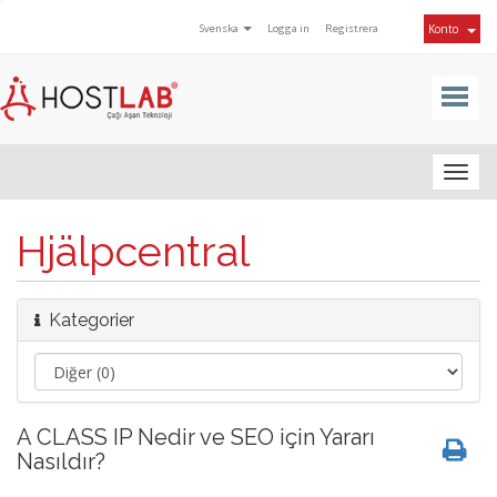
Svenska
Logga in
Registrera
Konto
Togg
navig
Hjälpcentral
Kategorier
A CLASS IP Nedir ve SEO için Yararı
Nasıldır?