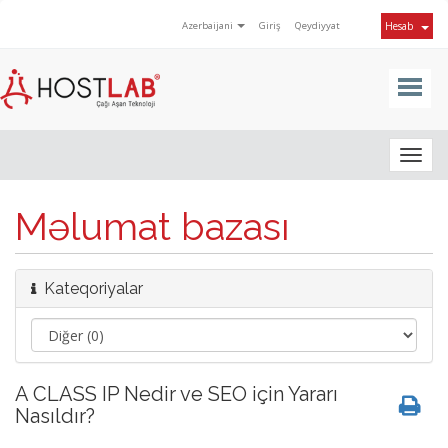
Azerbaijani
Giriş
Qeydiyyat
Hesab
Togg
navig
Məlumat bazası
Kateqoriyalar
A CLASS IP Nedir ve SEO için Yararı
Nasıldır?