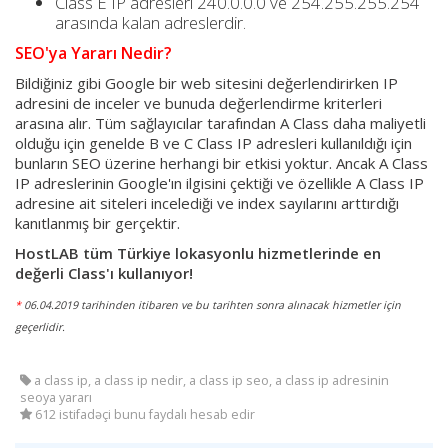
Class E IP adresleri 240.0.0.0 ve 254.255.255.254
arasında kalan adreslerdir.
SEO'ya Yararı Nedir?
Bildiğiniz gibi Google bir web sitesini değerlendirirken IP
adresini de inceler ve bunuda değerlendirme kriterleri
arasına alır. Tüm sağlayıcılar tarafından A Class daha maliyetli
olduğu için genelde B ve C Class IP adresleri kullanıldığı için
bunların SEO üzerine herhangi bir etkisi yoktur. Ancak A Class
IP adreslerinin Google'ın ilgisini çektiği ve özellikle A Class IP
adresine ait siteleri incelediği ve index sayılarını arttırdığı
kanıtlanmış bir gerçektir.
HostLAB tüm Türkiye lokasyonlu hizmetlerinde en
değerli Class'ı kullanıyor!
*
06.04.2019 tarihinden itibaren ve bu tarihten sonra alınacak hizmetler için
geçerlidir.
a class ip, a class ip nedir, a class ip seo, a class ip adresinin
seoya yararı
612 istifadəçi bunu faydalı hesab edir