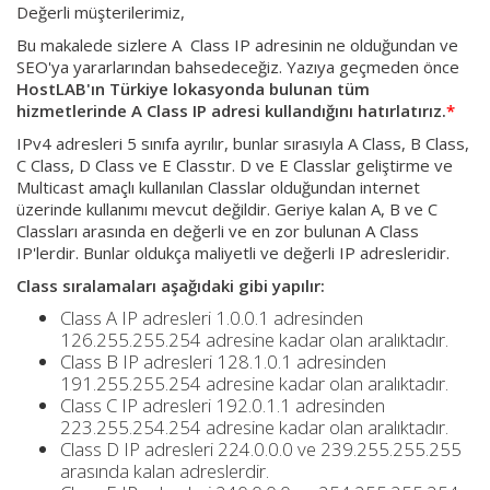
Değerli müşterilerimiz,
Bu makalede sizlere A Class IP adresinin ne olduğundan ve
SEO'ya yararlarından bahsedeceğiz. Yazıya geçmeden önce
HostLAB'ın Türkiye lokasyonda bulunan tüm
hizmetlerinde A Class IP adresi kullandığını hatırlatırız.
*
IPv4 adresleri 5 sınıfa ayrılır, bunlar sırasıyla A Class, B Class,
C Class, D Class ve E Classtır. D ve E Classlar geliştirme ve
Multicast amaçlı kullanılan Classlar olduğundan internet
üzerinde kullanımı mevcut değildir. Geriye kalan A, B ve C
Classları arasında en değerli ve en zor bulunan A Class
IP'lerdir. Bunlar oldukça maliyetli ve değerli IP adresleridir.
Class sıralamaları aşağıdaki gibi yapılır:
Class A IP adresleri 1.0.0.1 adresinden
126.255.255.254 adresine kadar olan aralıktadır.
Class B IP adresleri 128.1.0.1 adresinden
191.255.255.254 adresine kadar olan aralıktadır.
Class C IP adresleri 192.0.1.1 adresinden
223.255.254.254 adresine kadar olan aralıktadır.
Class D IP adresleri 224.0.0.0 ve 239.255.255.255
arasında kalan adreslerdir.