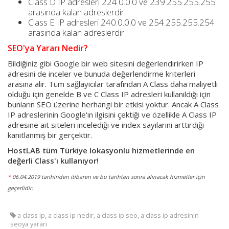
Class D IP adresleri 224.0.0.0 ve 239.255.255.255
arasında kalan adreslerdir.
Class E IP adresleri 240.0.0.0 ve 254.255.255.254
arasında kalan adreslerdir.
SEO'ya Yararı Nedir?
Bildiğiniz gibi Google bir web sitesini değerlendirirken IP
adresini de inceler ve bunuda değerlendirme kriterleri
arasına alır. Tüm sağlayıcılar tarafından A Class daha maliyetli
olduğu için genelde B ve C Class IP adresleri kullanıldığı için
bunların SEO üzerine herhangi bir etkisi yoktur. Ancak A Class
IP adreslerinin Google'ın ilgisini çektiği ve özellikle A Class IP
adresine ait siteleri incelediği ve index sayılarını arttırdığı
kanıtlanmış bir gerçektir.
HostLAB tüm Türkiye lokasyonlu hizmetlerinde en
değerli Class'ı kullanıyor!
*
06.04.2019 tarihinden itibaren ve bu tarihten sonra alınacak hizmetler için
geçerlidir.
a class ip, a class ip nedir, a class ip seo, a class ip adresinin
seoya yararı