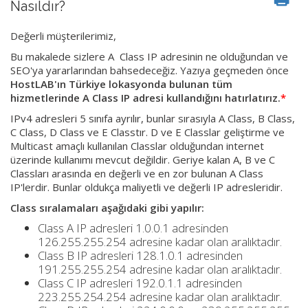
Nasıldır?
Değerli müşterilerimiz,
Bu makalede sizlere A Class IP adresinin ne olduğundan ve
SEO'ya yararlarından bahsedeceğiz. Yazıya geçmeden önce
HostLAB'ın Türkiye lokasyonda bulunan tüm
hizmetlerinde A Class IP adresi kullandığını hatırlatırız.
*
IPv4 adresleri 5 sınıfa ayrılır, bunlar sırasıyla A Class, B Class,
C Class, D Class ve E Classtır. D ve E Classlar geliştirme ve
Multicast amaçlı kullanılan Classlar olduğundan internet
üzerinde kullanımı mevcut değildir. Geriye kalan A, B ve C
Classları arasında en değerli ve en zor bulunan A Class
IP'lerdir. Bunlar oldukça maliyetli ve değerli IP adresleridir.
Class sıralamaları aşağıdaki gibi yapılır:
Class A IP adresleri 1.0.0.1 adresinden
126.255.255.254 adresine kadar olan aralıktadır.
Class B IP adresleri 128.1.0.1 adresinden
191.255.255.254 adresine kadar olan aralıktadır.
Class C IP adresleri 192.0.1.1 adresinden
223.255.254.254 adresine kadar olan aralıktadır.