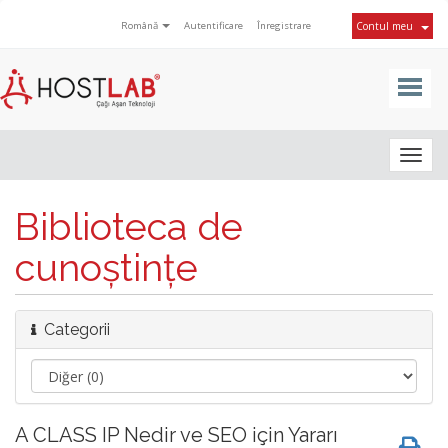
Română
Autentificare
Înregistrare
Contul meu
Togg
navig
Biblioteca de
cunoștințe
Categorii
A CLASS IP Nedir ve SEO için Yararı