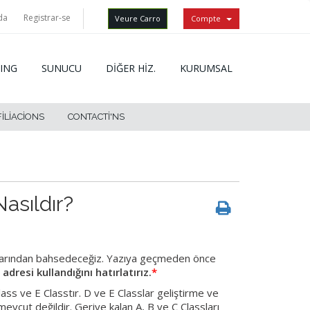
da
Registrar-se
Veure Carro
Compte
ING
SUNUCU
DİĞER HİZ.
KURUMSAL
FILIACIONS
CONTACTI'NS
asıldır?
rlarından bahsedeceğiz. Yazıya geçmeden önce
resi kullandığını hatırlatırız.
*
Class ve E Classtır. D ve E Classlar geliştirme ve
mevcut değildir. Geriye kalan A, B ve C Classları