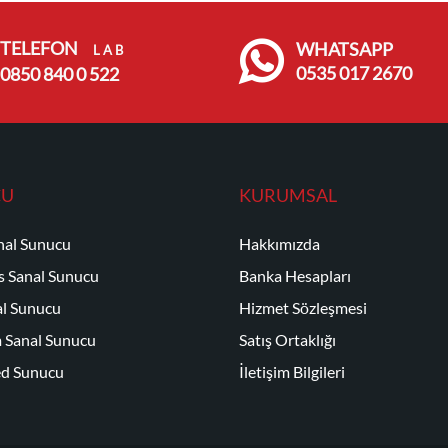
TELEFON
WHATSAPP
L A B
0535 017 2670
0850 840 0 522
CU
KURUMSAL
nal Sunucu
Hakkımızda
 Sanal Sunucu
Banka Hesapları
l Sunucu
Hizmet Sözleşmesi
 Sanal Sunucu
Satış Ortaklığı
ed Sunucu
İletişim Bilgileri