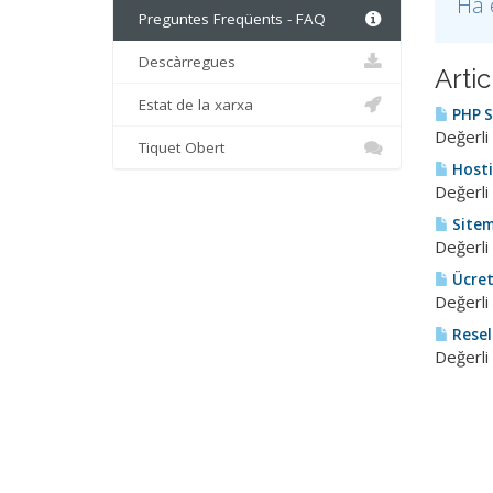
Ha 
Preguntes Freqüents - FAQ
Descàrregues
Arti
Estat de la xarxa
PHP Sü
Değerli
Tiquet Obert
Hosti
Değerli 
Sitem
Değerli 
Ücrets
Değerli 
Resell
Değerli 