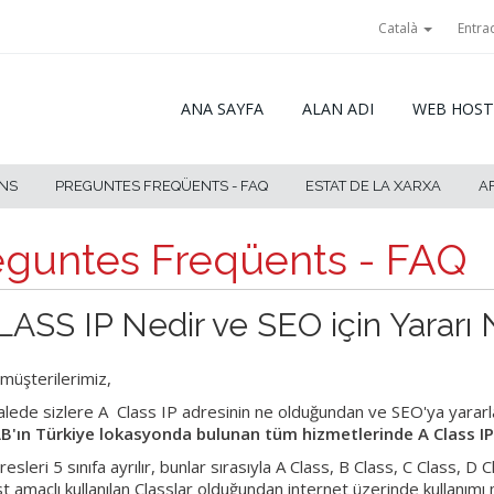
Català
Entra
ANA SAYFA
ALAN ADI
WEB HOST
NS
PREGUNTES FREQÜENTS - FAQ
ESTAT DE LA XARXA
A
eguntes Freqüents - FAQ
LASS IP Nedir ve SEO için Yararı N
 müşterilerimiz,
lede sizlere A Class IP adresinin ne olduğundan ve SEO'ya yara
'ın Türkiye lokasyonda bulunan tüm hizmetlerinde A Class IP ad
esleri 5 sınıfa ayrılır, bunlar sırasıyla A Class, B Class, C Class, D 
t amaçlı kullanılan Classlar olduğundan internet üzerinde kullanımı 