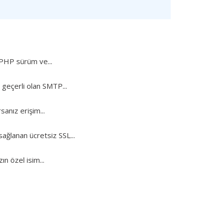
 PHP sürüm ve...
 geçerli olan SMTP...
anız erişim...
ağlanan ücretsiz SSL...
n özel isim...