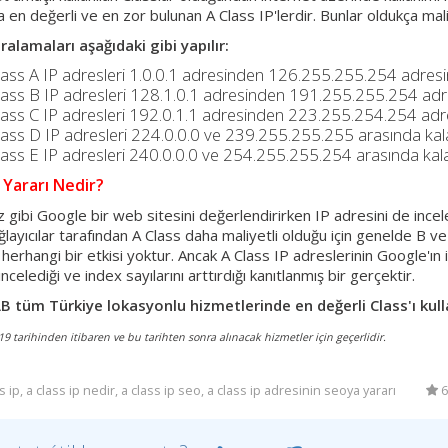
 en değerli ve en zor bulunan A Class IP'lerdir. Bunlar oldukça maliy
ıralamaları aşağıdaki gibi yapılır:
lass A IP adresleri 1.0.0.1 adresinden 126.255.255.254 adresin
lass B IP adresleri 128.1.0.1 adresinden 191.255.255.254 adres
lass C IP adresleri 192.0.1.1 adresinden 223.255.254.254 adres
lass D IP adresleri 224.0.0.0 ve 239.255.255.255 arasında kala
lass E IP adresleri 240.0.0.0 ve 254.255.255.254 arasında kala
 Yararı Nedir?
iz gibi Google bir web sitesini değerlendirirken IP adresini de ince
ayıcılar tarafından A Class daha maliyetli olduğu için genelde B ve C
herhangi bir etkisi yoktur. Ancak A Class IP adreslerinin Google'ın il
 incelediği ve index sayılarını arttırdığı kanıtlanmış bir gerçektir.
 tüm Türkiye lokasyonlu hizmetlerinde en değerli Class'ı kull
9 tarihinden itibaren ve bu tarihten sonra alınacak hizmetler için geçerlidir.
s ip, a class ip nedir, a class ip seo, a class ip adresinin seoya yararı
6