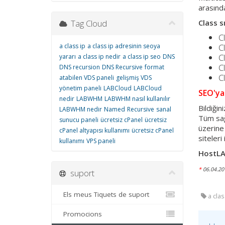
arasında
Tag Cloud
Class s
C
a class ip
a class ip adresinin seoya
C
C
yararı
a class ip nedir
a class ip seo
DNS
C
DNS recursion
DNS Recursive
format
C
atabilen VDS paneli
gelişmiş VDS
yönetim paneli
LABCloud
LABCloud
SEO'ya
nedir
LABWHM
LABWHM nasıl kullanılır
Bildiğin
LABWHM nedir
Named
Recursive
sanal
Tüm sağl
sunucu paneli
ücretsiz cPanel
ücretsiz
üzerine 
cPanel altyapısı kullanımı
ücretsiz cPanel
siteleri
kullanımı
VPS paneli
HostLAB
*
06.04.201
suport
Els meus Tiquets de suport
a clas
Promocions