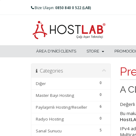
Bize Ulaşın:
0850 840 0 522 (LAB)
ÀREA D'INICI CLIENTS
STORE
PROMOCIO
Pr
Categories
0
Diğer
A C
0
Master Bayi Hosting
Değerli
6
Paylaşımlı Hosting/Reseller
Bu maka
0
Radyo Hosting
HostLAB
IPv4 adr
5
Sanal Sunucu
Multicas