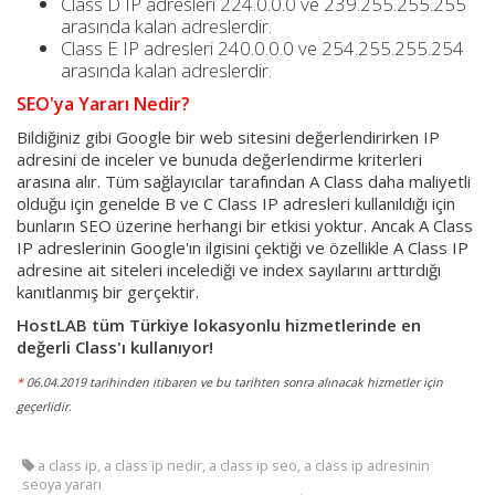
Class D IP adresleri 224.0.0.0 ve 239.255.255.255
arasında kalan adreslerdir.
Class E IP adresleri 240.0.0.0 ve 254.255.255.254
arasında kalan adreslerdir.
SEO'ya Yararı Nedir?
Bildiğiniz gibi Google bir web sitesini değerlendirirken IP
adresini de inceler ve bunuda değerlendirme kriterleri
arasına alır. Tüm sağlayıcılar tarafından A Class daha maliyetli
olduğu için genelde B ve C Class IP adresleri kullanıldığı için
bunların SEO üzerine herhangi bir etkisi yoktur. Ancak A Class
IP adreslerinin Google'ın ilgisini çektiği ve özellikle A Class IP
adresine ait siteleri incelediği ve index sayılarını arttırdığı
kanıtlanmış bir gerçektir.
HostLAB tüm Türkiye lokasyonlu hizmetlerinde en
değerli Class'ı kullanıyor!
*
06.04.2019 tarihinden itibaren ve bu tarihten sonra alınacak hizmetler için
geçerlidir.
a class ip, a class ip nedir, a class ip seo, a class ip adresinin
seoya yararı