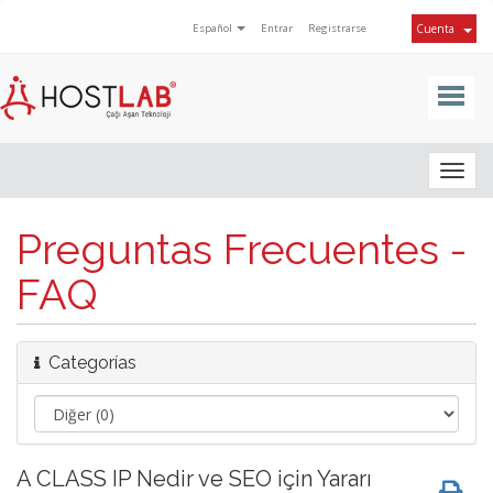
Español
Entrar
Registrarse
Cuenta
Togg
navig
Preguntas Frecuentes -
FAQ
Categorías
A CLASS IP Nedir ve SEO için Yararı