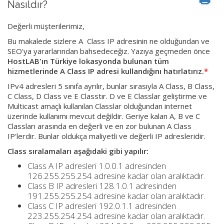
Nasıldır?
Değerli müşterilerimiz,
Bu makalede sizlere A Class IP adresinin ne olduğundan ve
SEO'ya yararlarından bahsedeceğiz. Yazıya geçmeden önce
HostLAB'ın Türkiye lokasyonda bulunan tüm
hizmetlerinde A Class IP adresi kullandığını hatırlatırız.
*
IPv4 adresleri 5 sınıfa ayrılır, bunlar sırasıyla A Class, B Class,
C Class, D Class ve E Classtır. D ve E Classlar geliştirme ve
Multicast amaçlı kullanılan Classlar olduğundan internet
üzerinde kullanımı mevcut değildir. Geriye kalan A, B ve C
Classları arasında en değerli ve en zor bulunan A Class
IP'lerdir. Bunlar oldukça maliyetli ve değerli IP adresleridir.
Class sıralamaları aşağıdaki gibi yapılır:
Class A IP adresleri 1.0.0.1 adresinden
126.255.255.254 adresine kadar olan aralıktadır.
Class B IP adresleri 128.1.0.1 adresinden
191.255.255.254 adresine kadar olan aralıktadır.
Class C IP adresleri 192.0.1.1 adresinden
223.255.254.254 adresine kadar olan aralıktadır.