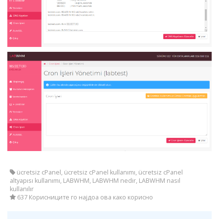
ücretsiz cPanel, ücretsiz cPanel kullanımı, ücretsiz cPanel
altyapısı kullanımı, LABWHM, LABWHM nedir, LABWHM nasıl
kullanılır
637 Корисниците го најдоа ова како корисно