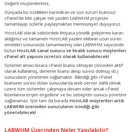
Değerli müşterilerimiz,
Dünyada bu özellikleri barındıran ve son sürüm lisanssız
cPanel'de bile çalışan tek yazılım LABWHM projesini
tamamlayıp sizlerle paylaşmaktan memnuniyet duyuyoruz.
HostLAB olarak sektördeki ihtiyaca yönelik geliştirme kararı
aldığımız ve tamamen HostLAB yazılım ekibinin uzun süren
emekleri sonucunda tamamlanmış olan LABWHM sayesinde
bütün
HostLAB sanal sunucu ve kiralık sunucu müşterileri
cPanel alt yapısını ücretsiz olarak kullanabilecek!
Sistemin amacı kısaca cPanel lisansı olmayan (önceden aktif
olarak kullanılmış, deneme lisansı alınıp süresi dolmuş vb.)
sunucuların yönetimini sağlamaktır. Bilindiği gibi cPanel
lisansının süresi dolan sunucularda web server dahil olmak
üzere tüm sistemler çalışmaya devam eder ancak cPanel
kısımlarına erişim engellenir ve bu sebepten sunucu yönetimi
sağlanamaz. İşte tam da burada
HostLAB müşterileri artık
LABWHM üzerinden sunucularını istediği gibi
yönetebilecek!
LABWHM Üzerinden Neler Yapılabilir?