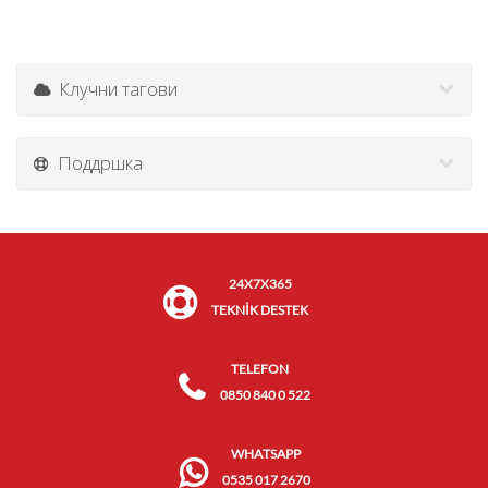
Клучни тагови
Поддршка
24X7X365
TEKNİK DESTEK
TELEFON
0850 840 0 522
WHATSAPP
0535 017 2670