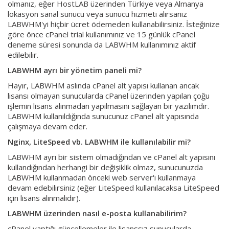
olmanız, eğer HostLAB üzerinden Türkiye veya Almanya
lokasyon sanal sunucu veya sunucu hizmeti alırsanız
LABWHM'yi hiçbir ücret ödemeden kullanabilirsiniz. İsteğinize
göre önce cPanel trial kullanımınız ve 15 günlük cPanel
deneme süresi sonunda da LABWHM kullanımınız aktif
edilebilir.
LABWHM ayrı bir yönetim paneli mi?
Hayır, LABWHM aslında cPanel alt yapısı kullanan ancak
lisansı olmayan sunucularda cPanel üzerinden yapılan çoğu
işlemin lisans alınmadan yapılmasını sağlayan bir yazılımdır.
LABWHM kullanıldığında sunucunuz cPanel alt yapısında
çalışmaya devam eder.
Nginx, LiteSpeed vb. LABWHM ile kullanılabilir mi?
LABWHM ayrı bir sistem olmadığından ve cPanel alt yapısını
kullandığından herhangi bir değişiklik olmaz, sunucunuzda
LABWHM kullanmadan önceki web server'ı kullanmaya
devam edebilirsiniz (eğer LiteSpeed kullanılacaksa LiteSpeed
için lisans alınmalıdır).
LABWHM üzerinden nasıl e-posta kullanabilirim?
cPanel yaptığı güncellemeler ile lisanssız sunucularda