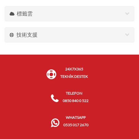
標籤雲
技術支援
24X7X365
TEKNİK DESTEK
TELEFON
0850 840 0 522
WHATSAPP
0535 017 2670