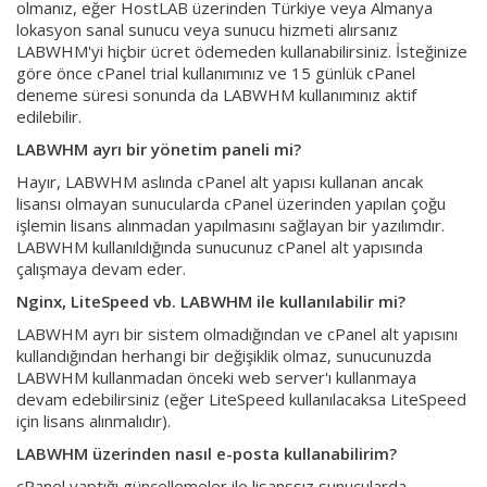
olmanız, eğer HostLAB üzerinden Türkiye veya Almanya
lokasyon sanal sunucu veya sunucu hizmeti alırsanız
LABWHM'yi hiçbir ücret ödemeden kullanabilirsiniz. İsteğinize
göre önce cPanel trial kullanımınız ve 15 günlük cPanel
deneme süresi sonunda da LABWHM kullanımınız aktif
edilebilir.
LABWHM ayrı bir yönetim paneli mi?
Hayır, LABWHM aslında cPanel alt yapısı kullanan ancak
lisansı olmayan sunucularda cPanel üzerinden yapılan çoğu
işlemin lisans alınmadan yapılmasını sağlayan bir yazılımdır.
LABWHM kullanıldığında sunucunuz cPanel alt yapısında
çalışmaya devam eder.
Nginx, LiteSpeed vb. LABWHM ile kullanılabilir mi?
LABWHM ayrı bir sistem olmadığından ve cPanel alt yapısını
kullandığından herhangi bir değişiklik olmaz, sunucunuzda
LABWHM kullanmadan önceki web server'ı kullanmaya
devam edebilirsiniz (eğer LiteSpeed kullanılacaksa LiteSpeed
için lisans alınmalıdır).
LABWHM üzerinden nasıl e-posta kullanabilirim?
cPanel yaptığı güncellemeler ile lisanssız sunucularda