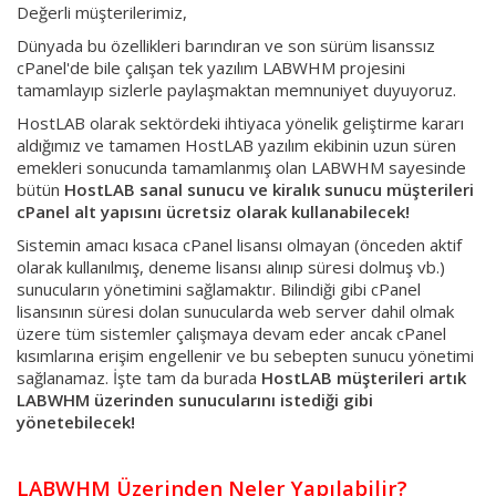
Değerli müşterilerimiz,
Dünyada bu özellikleri barındıran ve son sürüm lisanssız
cPanel'de bile çalışan tek yazılım LABWHM projesini
tamamlayıp sizlerle paylaşmaktan memnuniyet duyuyoruz.
HostLAB olarak sektördeki ihtiyaca yönelik geliştirme kararı
aldığımız ve tamamen HostLAB yazılım ekibinin uzun süren
emekleri sonucunda tamamlanmış olan LABWHM sayesinde
bütün
HostLAB sanal sunucu ve kiralık sunucu müşterileri
cPanel alt yapısını ücretsiz olarak kullanabilecek!
Sistemin amacı kısaca cPanel lisansı olmayan (önceden aktif
olarak kullanılmış, deneme lisansı alınıp süresi dolmuş vb.)
sunucuların yönetimini sağlamaktır. Bilindiği gibi cPanel
lisansının süresi dolan sunucularda web server dahil olmak
üzere tüm sistemler çalışmaya devam eder ancak cPanel
kısımlarına erişim engellenir ve bu sebepten sunucu yönetimi
sağlanamaz. İşte tam da burada
HostLAB müşterileri artık
LABWHM üzerinden sunucularını istediği gibi
yönetebilecek!
LABWHM Üzerinden Neler Yapılabilir?