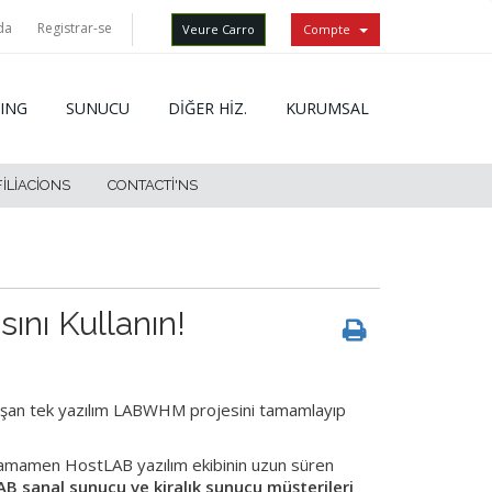
da
Registrar-se
Veure Carro
Compte
ING
SUNUCU
DİĞER HİZ.
KURUMSAL
FILIACIONS
CONTACTI'NS
ını Kullanın!
alışan tek yazılım LABWHM projesini tamamlayıp
e tamamen HostLAB yazılım ekibinin uzun süren
B sanal sunucu ve kiralık sunucu müşterileri