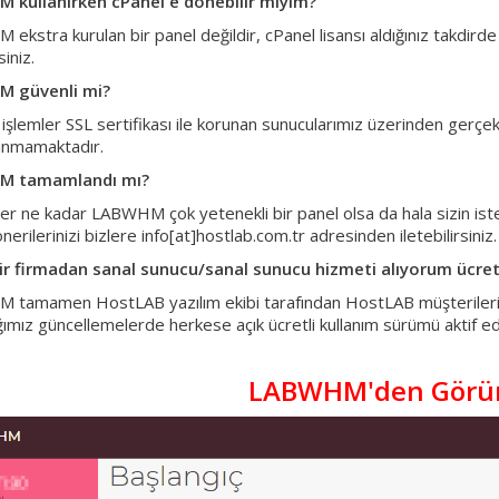
 kullanırken cPanel'e dönebilir miyim?
ekstra kurulan bir panel değildir, cPanel lisansı aldığınız takdi
siniz.
 güvenli mi?
, işlemler SSL sertifikası ile korunan sunucularımız üzerinden gerçekl
lınmamaktadır.
 tamamlandı mı?
her ne kadar LABWHM çok yetenekli bir panel olsa da hala sizin ist
erilerinizi bizlere info[at]hostlab.com.tr adresinden iletebilirsiniz.
bir firmadan sanal sunucu/sanal sunucu hizmeti alıyorum ücre
tamamen HostLAB yazılım ekibi tarafından HostLAB müşterileri için 
mız güncellemelerde herkese açık ücretli kullanım sürümü aktif edil
LABWHM'den Görün