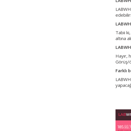
LABWHM
LABWHM 
edebilir
LABWHM
Tabii ki
altına a
LABWHM
Hayır, 
Görüş/ön
Farklı 
LABWHM 
yapacağı