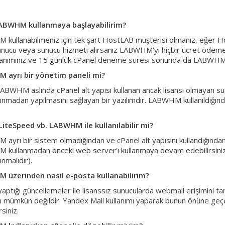
LABWHM kullanmaya başlayabilirim?
kullanabilmeniz için tek şart HostLAB müşterisi olmanız, eğer 
unucu veya sunucu hizmeti alırsanız LABWHM'yi hiçbir ücret ödemede
ullanımınız ve 15 günlük cPanel deneme süresi sonunda da LABWHM kul
 ayrı bir yönetim paneli mi?
LABWHM aslında cPanel alt yapısı kullanan ancak lisansı olmayan su
alınmadan yapılmasını sağlayan bir yazılımdır. LABWHM kullanıldığı
LiteSpeed vb. LABWHM ile kullanılabilir mi?
ayrı bir sistem olmadığından ve cPanel alt yapısını kullandığından
kullanmadan önceki web server'ı kullanmaya devam edebilirsiniz (
ınmalıdır).
üzerinden nasıl e-posta kullanabilirim?
yaptığı güncellemeler ile lisanssız sunucularda webmail erişimini
mı mümkün değildir. Yandex Mail kullanımı yaparak bunun önüne geçeb
rsiniz.