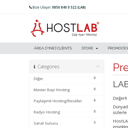
Bize Ulaşın:
0850 840 0 522 (LAB)
ÀREA D'INICI CLIENTS
STORE
PROMOCIO
Pr
Categories
0
Diğer
LAB
0
Master Bayi Hosting
Değerli
6
Paylaşımlı Hosting/Reseller
Dünyada
0
Radyo Hosting
sizlerl
HostLAB
5
Sanal Sunucu
emekle