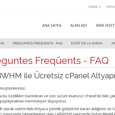
Català
Entra
ANA SAYFA
ALAN ADI
WEB HOST
NS
PREGUNTES FREQÜENTS - FAQ
ESTAT DE LA XARXA
A
eguntes Freqüents - FAQ
WHM ile Ücretsiz cPanel Altyapıs
 müşterilerimiz,
 bu özellikleri barındıran ve son sürüm lisanssız cPanel'de bile ç
e paylaşmaktan memnuniyet duyuyoruz.
 olarak sektördeki ihtiyaca yönelik geliştirme kararı aldığımız v
ri sonucunda tamamlanmış olan LABWHM sayesinde bütün
HostLA