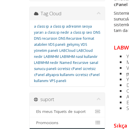
cPanel 
Tag Cloud
Sistemin
sunucula
sisteml
a class ip
a class ip adresinin seoya
tam da
yararı
a class ip nedir
a class ip seo
DNS
DNS recursion
DNS Recursive
format
atabilen VDS paneli
gelişmiş VDS
LABWH
yönetim paneli
LABCloud
LABCloud
Y
nedir
LABWHM
LABWHM nasıl kullanılır
M
LABWHM nedir
Named
Recursive
sanal
V
sunucu paneli
ücretsiz cPanel
ücretsiz
p
cPanel altyapısı kullanımı
ücretsiz cPanel
Y
kullanımı
VPS paneli
D
C
A
suport
E
S
Els meus Tiquets de suport
Promocions
Sıkça