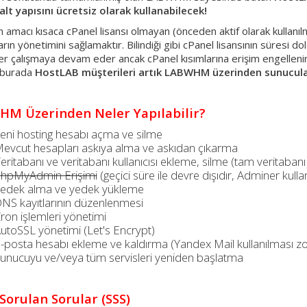
alt yapısını ücretsiz olarak kullanabilecek!
 amacı kısaca cPanel lisansı olmayan (önceden aktif olarak kullanıl
rın yönetimini sağlamaktır. Bilindiği gibi cPanel lisansının süresi
er çalışmaya devam eder ancak cPanel kısımlarına erişim engellen
 burada
HostLAB müşterileri artık LABWHM üzerinden sunucuları
M Üzerinden Neler Yapılabilir?
eni hosting hesabı açma ve silme
evcut hesapları askıya alma ve askıdan çıkarma
eritabanı ve veritabanı kullanıcısı ekleme, silme (tam veritabanı
hpMyAdmin Erişimi
(geçici süre ile devre dışıdır, Adminer kullanı
edek alma ve yedek yükleme
NS kayıtlarının düzenlenmesi
ron işlemleri yönetimi
utoSSL yönetimi (Let's Encrypt)
-posta hesabı ekleme ve kaldırma (Yandex Mail kullanılması z
unucuyu ve/veya tüm servisleri yeniden başlatma
 Sorulan Sorular (SSS)