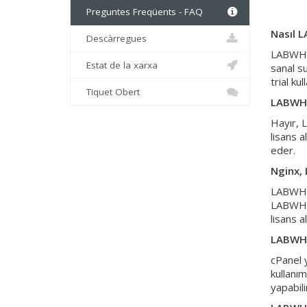
Preguntes Freqüents - FAQ
Nasıl 
Descàrregues
LABWHM 
Estat de la xarxa
sanal s
trial k
Tiquet Obert
LABWHM
Hayır, 
lisans 
eder.
Nginx, 
LABWHM 
LABWHM 
lisans al
LABWHM 
cPanel 
kullanı
yapabili