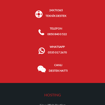
24X7X365
TEKNİK DESTEK
TELEFON
0850 840 0 522
WHATSAPP
0535 017 2670
CANLI
DESTEK HATTI
HOSTING