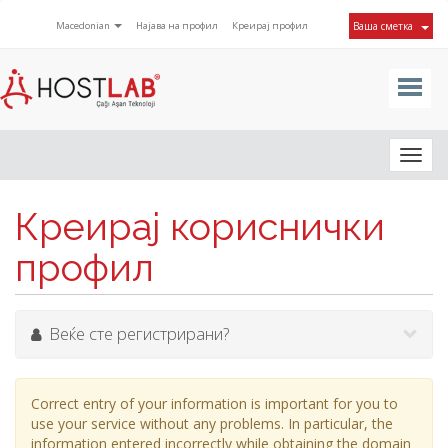
Macedonian
Најава на профил
Креирај профил
Ваша сметка
Togg
navig
Креирај кориснички
профил
Веќе сте регистрирани?
Correct entry of your information is important for you to
use your service without any problems. In particular, the
information entered incorrectly while obtaining the domain