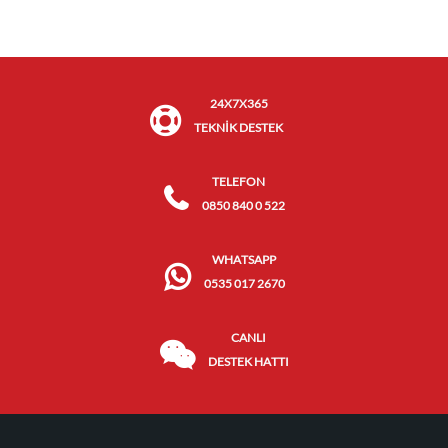
24X7X365
TEKNİK DESTEK
TELEFON
0850 840 0 522
WHATSAPP
0535 017 2670
CANLI
DESTEK HATTI