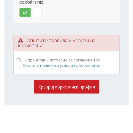
edebilirsiniz.
ДА
НЕ
Општите правила и услови на
користење
Ги прочитав и потполно се согласувам со
Општите правила и услови на користење