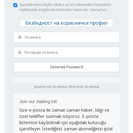
İşaretlerseniz hiçbir ekstra ücret ödemeden hizmetiniz
hakkındaki bilgilendirmelerden haberdar olursunuz.
Безбедност на кориснички профил
Generate Password
Јачина на лозинка: Внесете лозинка
Join our mailing list
Size e-posta ile zaman zaman haber, bilgi ve
özel teklifler sunmak istiyoruz. E-posta
listemize kaydolmak için aşağıdaki kutucuğu
işaretleyin. İstediğiniz zaman aboneliğinizi iptal