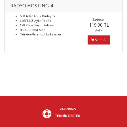
RADYO HOSTING-4
500 Adet
Anlık Dinleyici
Sadece..
LİMİTSİZ
Aylık Trafik
119.90 TL
128 Kbps
Yayın Kalitesi
4 GB
AutoDJ Alanı
Aylık
Türkiye/İstanbul
Lokasyon
Satın Al
24X7X365
TEKNİK DESTEK