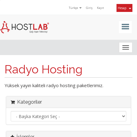
Türkçe
Giriş
Kayıt
Hesap
Togg
navig
Radyo Hosting
Yüksek yayın kaliteli radyo hosting paketlerimiz.
Kategoriler
İşlemler