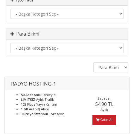
Para Birimi
RADYO HOSTING-1
50 Adet
Anlık Dinleyici
Sadece..
LİMİTSİZ
Aylık Trafik
54.90 TL
128 Kbps
Yayın Kalitesi
1 GB
AutoDJ Alanı
Aylık
Türkiye/İstanbul
Lokasyon
Satın Al