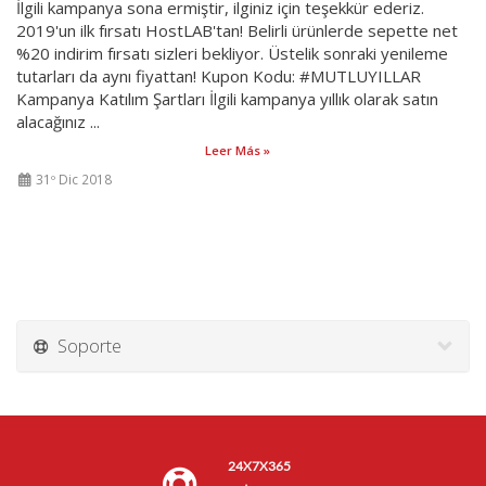
İlgili kampanya sona ermiştir, ilginiz için teşekkür ederiz.
2019'un ilk fırsatı HostLAB'tan! Belirli ürünlerde sepette net
%20 indirim fırsatı sizleri bekliyor. Üstelik sonraki yenileme
tutarları da aynı fiyattan! Kupon Kodu: #MUTLUYILLAR
Kampanya Katılım Şartları İlgili kampanya yıllık olarak satın
alacağınız ...
Leer Más »
31º Dic 2018
Soporte
24X7X365