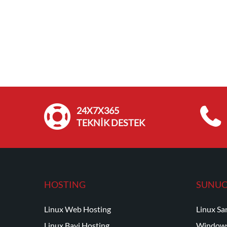
24X7X365
TEKNİK DESTEK
HOSTING
SUNU
Linux Web Hosting
Linux Sa
Linux Bayi Hosting
Windows