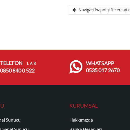
Navigați înapoi și încercați 
TELEFON
WHATSAPP
L A B
0535 017 2670
0850 840 0 522
CU
KURUMSAL
nal Sunucu
Hakkımızda
 Sanal Sunucu
Banka Hesapları