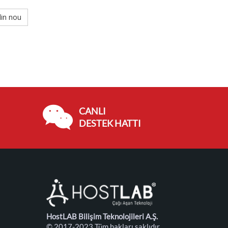
din nou
CANLI
DESTEK HATTI
HostLAB Bilişim Teknolojileri A.Ş.
© 2017-2023 Tüm hakları saklıdır.