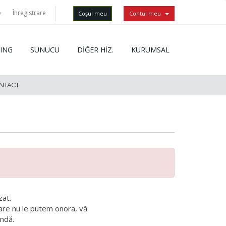
e
Înregistrare
Coșul meu
Contul meu
ING
SUNUCU
DİĞER HİZ.
KURUMSAL
NTACT
zat.
are nu le putem onora, vă
ndă.