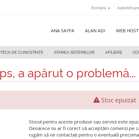
Română
Autentificar
ANA SAYFA
ALAN ADI
WEB HOST
OTECA DE CUNOȘTINȚE
STAREA SISTEMELOR
AFILIERE
CO
s, a apărut o problemă...
Stoc epuizat
Stocul pentru aceste produse sau servicii este epui
Deoarece nu ar fi corect să acceptăm comenzi pe c
rugăm să ne contactați pentru o eventuală precoma