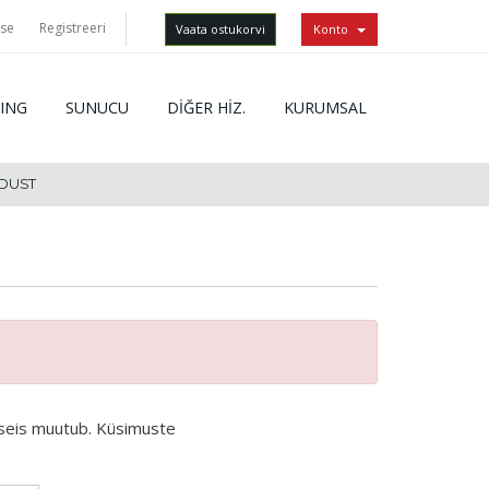
sse
Registreeri
Vaata ostukorvi
Konto
ING
SUNUCU
DİĞER HİZ.
KURUMSAL
NDUST
ao seis muutub. Küsimuste