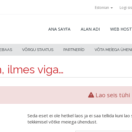
Estonian
Logi si
ANA SAYFA
ALAN ADI
WEB HOST
TEBAAS
VÕRGU STAATUS
PARTNERID
VÕTA MEIEGA ÜHE
, ilmes viga…
Lao seis tühi
Seda eset ei ole hetkel laos ja ei saa tellida kuni l
tekkimisel võtke meiega ühendust.