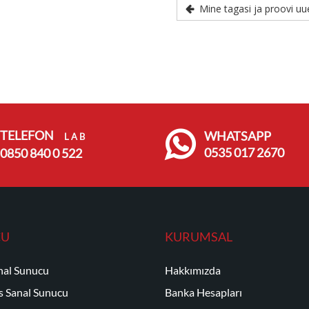
Mine tagasi ja proovi uue
TELEFON
WHATSAPP
L A B
0535 017 2670
0850 840 0 522
CU
KURUMSAL
nal Sunucu
Hakkımızda
 Sanal Sunucu
Banka Hesapları