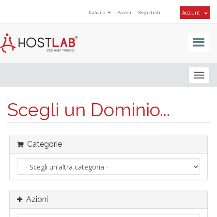
Italiano
Accedi
Registrati
Account
Togg
navig
Scegli un Dominio...
Categorie
Azioni