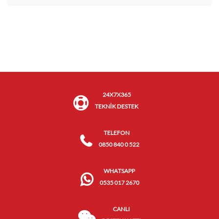
24X7X365
TEKNİK DESTEK
TELEFON
0850 840 0 522
WHATSAPP
0535 017 2670
CANLI