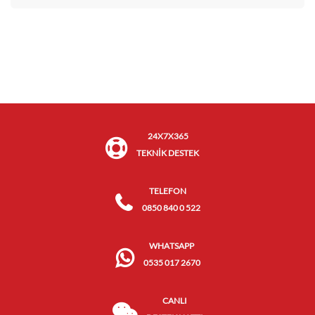
24X7X365
TEKNİK DESTEK
TELEFON
0850 840 0 522
WHATSAPP
0535 017 2670
CANLI