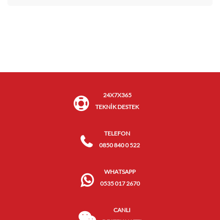
24X7X365
TEKNİK DESTEK
TELEFON
0850 840 0 522
WHATSAPP
0535 017 2670
CANLI