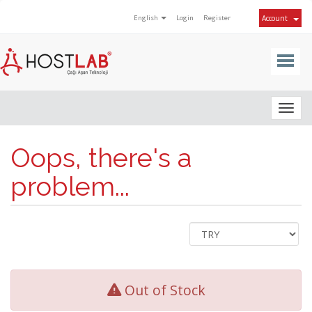
English
Login
Register
Account
Togg
navig
Oops, there's a
problem...
Out of Stock