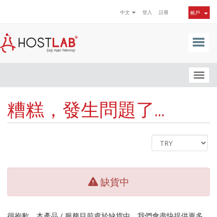
中文
登入
註冊
帳戶
Togg
navig
糟糕，發生問題了...
缺貨中
很抱歉，本產品 / 服務目前處於缺貨中，我們會盡快提供更多