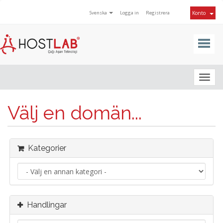
Svenska
Logga in
Registrera
Konto
Togg
navig
Välj en domän...
Kategorier
Handlingar