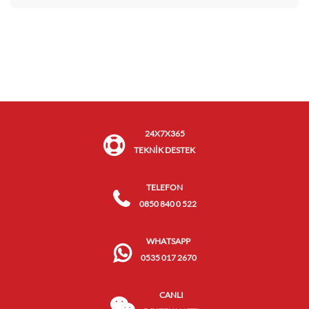
24X7X365
TEKNİK DESTEK
TELEFON
0850 840 0 522
WHATSAPP
0535 017 2670
CANLI