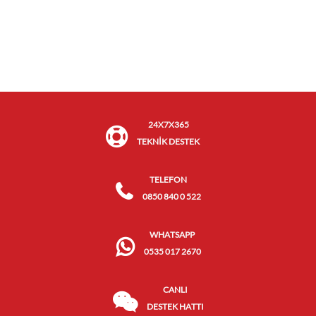
24X7X365
TEKNİK DESTEK
TELEFON
0850 840 0 522
WHATSAPP
0535 017 2670
CANLI
DESTEK HATTI