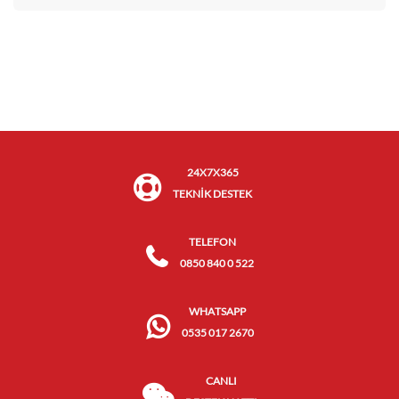
24X7X365
TEKNİK DESTEK
TELEFON
0850 840 0 522
WHATSAPP
0535 017 2670
CANLI