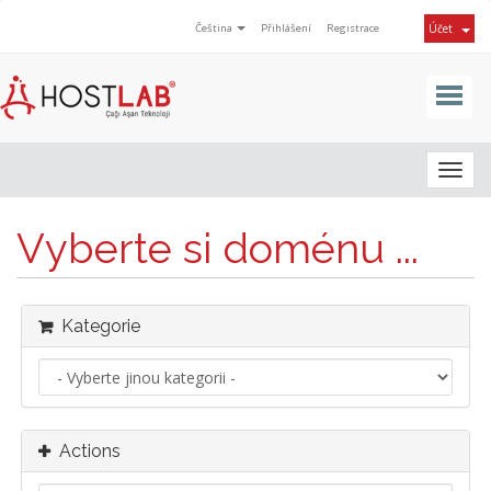
Čeština
Přihlášení
Registrace
Účet
Togg
navig
Vyberte si doménu ...
Kategorie
Actions