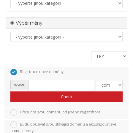
Výběr měny
Registrace nové domény
www.
Check
Přesuňte svou doménu od jiného registrátora
Budu používat svou stávající doménu a aktualizovat své
nameservery