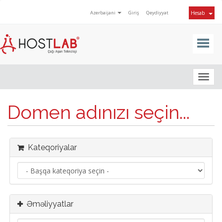
Azerbaijani
Giriş
Qeydiyyat
Hesab
Togg
navig
Domen adınızı seçin...
Kateqoriyalar
Əməliyyatlar