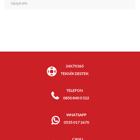
istəyirəm.
24X7X365
TEKNİK DESTEK
TELEFON
0850 840 0 522
WHATSAPP
0535 017 2670
CANLI