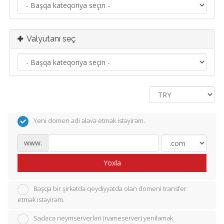
Valyutanı seç
Yeni domen adı əlavə etmək istəyirəm.
www.
Yoxla
Başqa bir şirkətdə qeydiyyatda olan domeni transfer
etmək istəyirəm.
Sadəcə neymserverləri (nameserver) yeniləmək