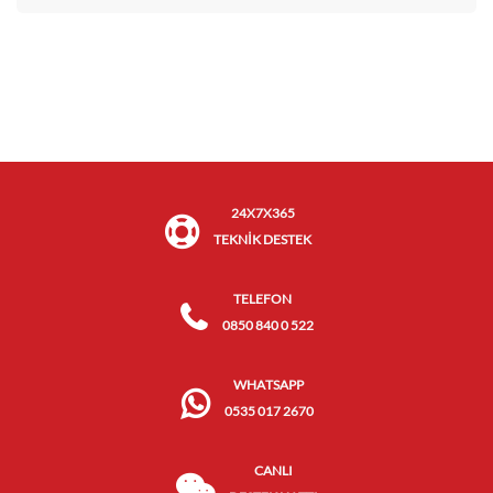
24X7X365
TEKNİK DESTEK
TELEFON
0850 840 0 522
WHATSAPP
0535 017 2670
CANLI