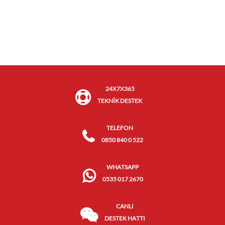
24X7X365
TEKNİK DESTEK
TELEFON
0850 840 0 522
WHATSAPP
0535 017 2670
CANLI
DESTEK HATTI