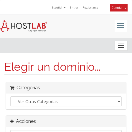
Español
Entrar
Registrarse
Cuenta
Togg
navig
Elegir un dominio...
Categorías
Acciones