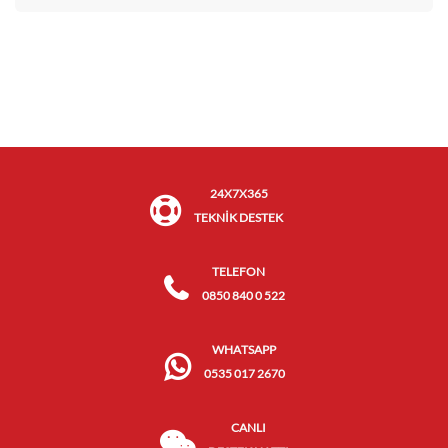
24X7X365
TEKNİK DESTEK
TELEFON
0850 840 0 522
WHATSAPP
0535 017 2670
CANLI