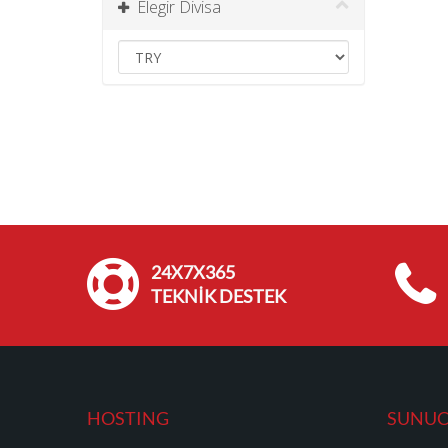
Elegir Divisa
24X7X365
TEKNİK DESTEK
HOSTING
SUNU