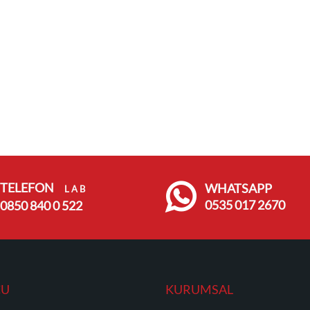
TELEFON
WHATSAPP
L A B
0535 017 2670
0850 840 0 522
CU
KURUMSAL