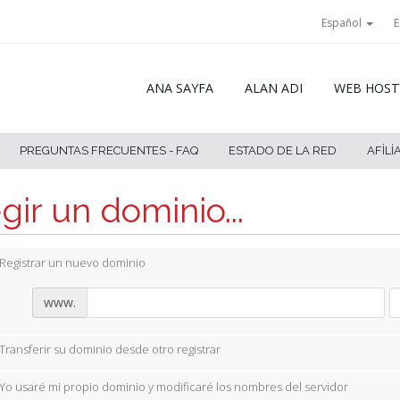
Español
E
ANA SAYFA
ALAN ADI
WEB HOST
PREGUNTAS FRECUENTES - FAQ
ESTADO DE LA RED
AFILI
gir un dominio...
Registrar un nuevo dominio
www.
Transferir su dominio desde otro registrar
Yo usaré mi propio dominio y modificaré los nombres del servidor