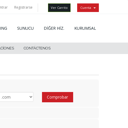
ntrar
Registrarse
Ver Carrito
Cuenta
ING
SUNUCU
DİĞER HİZ.
KURUMSAL
ACIONES
CONTÁCTENOS
Comprobar