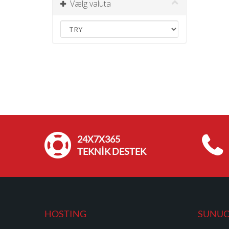
Vælg valuta
24X7X365
TEKNİK DESTEK
HOSTING
SUNU