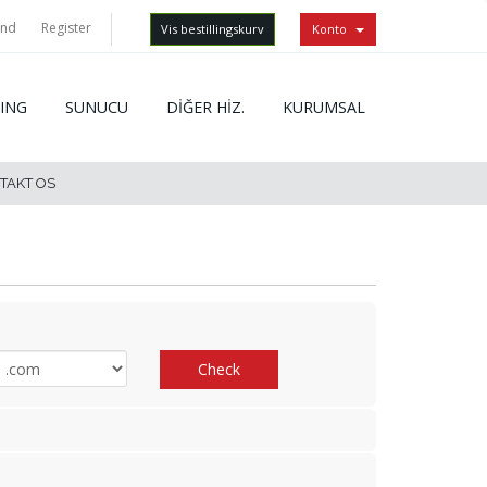
ind
Register
Vis bestillingskurv
Konto
ING
SUNUCU
DİĞER HİZ.
KURUMSAL
TAKT OS
Check