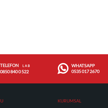
TELEFON
WHATSAPP
L A B
0535 017 2670
0850 840 0 522
CU
KURUMSAL