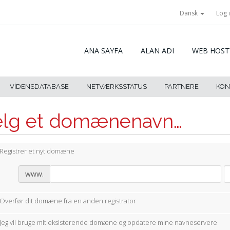
Dansk
Log 
ANA SAYFA
ALAN ADI
WEB HOST
VIDENSDATABASE
NETVÆRKSSTATUS
PARTNERE
KON
lg et domænenavn…
Registrer et nyt domæne
www.
Overfør dit domæne fra en anden registrator
Jeg vil bruge mit eksisterende domæne og opdatere mine navneservere